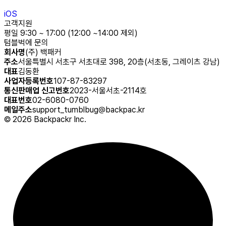
iOS
고객지원
평일 9:30 ~ 17:00 (12:00 ~14:00 제외)
텀블벅에 문의
회사명
(주) 백패커
주소
서울특별시 서초구 서초대로 398, 20층(서초동, 그레이츠 강남)
대표
김동환
사업자등록번호
107-87-83297
통신판매업 신고번호
2023-서울서초-2114호
대표번호
02-6080-0760
메일주소
support_tumblbug@backpac.kr
©
2026
Backpackr Inc.