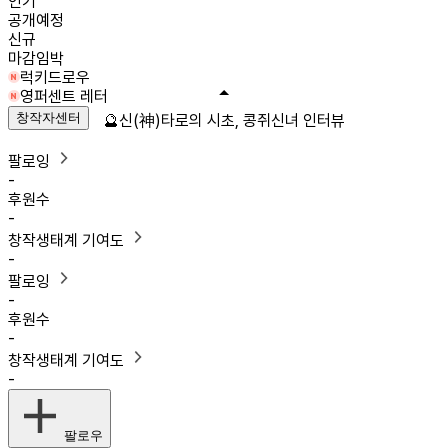
인기
공개예정
신규
마감임박
럭키드로우
영퍼센트 레터
창작자센터
🔮신(神)타로의 시초, 콩쥐신녀 인터뷰
팔로잉
-
후원수
-
창작생태계 기여도
-
팔로잉
-
후원수
-
창작생태계 기여도
-
팔로우