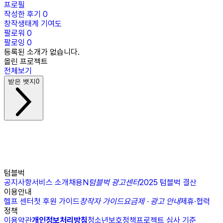
프로필
작성한 후기
0
창작생태계 기여도
팔로워
0
팔로잉
0
등록된 소개가 없습니다.
올린 프로젝트
전체보기
받은 뱃지
0
텀블벅
공지사항
서비스 소개
채용
N
텀블벅 광고센터
2025 텀블벅 결산
이용안내
헬프 센터
첫 후원 가이드
창작자 가이드
요금제 · 광고 안내
제휴·협력
정책
이용약관
개인정보처리방침
청소년보호정책
프로젝트 심사 기준