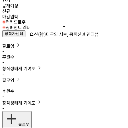
인기
공개예정
신규
마감임박
럭키드로우
영퍼센트 레터
창작자센터
🔮신(神)타로의 시초, 콩쥐신녀 인터뷰
팔로잉
-
후원수
-
창작생태계 기여도
-
팔로잉
-
후원수
-
창작생태계 기여도
-
팔로우