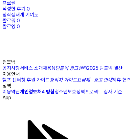
프로필
작성한 후기
0
창작생태계 기여도
팔로워
0
팔로잉
0
텀블벅
공지사항
서비스 소개
채용
N
텀블벅 광고센터
2025 텀블벅 결산
이용안내
헬프 센터
첫 후원 가이드
창작자 가이드
요금제 · 광고 안내
제휴·협력
정책
이용약관
개인정보처리방침
청소년보호정책
프로젝트 심사 기준
App