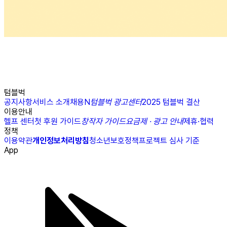
텀블벅
공지사항
서비스 소개
채용
N
텀블벅 광고센터
2025 텀블벅 결산
이용안내
헬프 센터
첫 후원 가이드
창작자 가이드
요금제 · 광고 안내
제휴·협력
정책
이용약관
개인정보처리방침
청소년보호정책
프로젝트 심사 기준
App