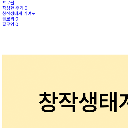
프로필
작성한 후기
0
창작생태계 기여도
팔로워
0
팔로잉
0