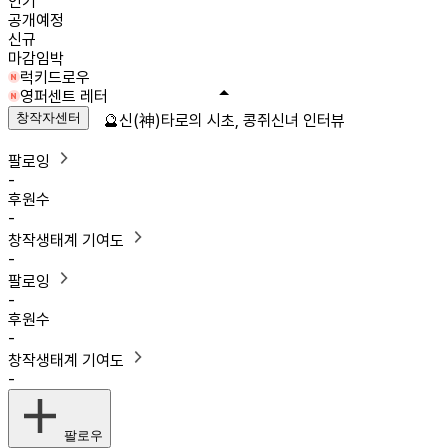
인기
공개예정
신규
마감임박
럭키드로우
영퍼센트 레터
창작자센터
🔮신(神)타로의 시초, 콩쥐신녀 인터뷰
팔로잉
-
후원수
-
창작생태계 기여도
-
팔로잉
-
후원수
-
창작생태계 기여도
-
팔로우