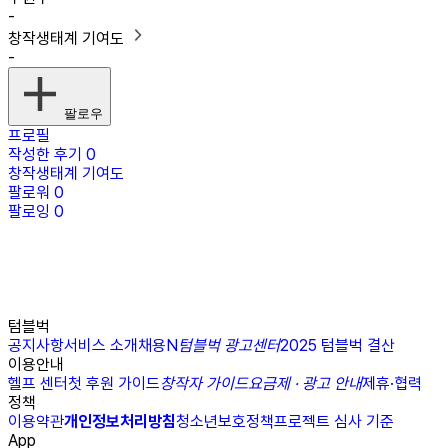
-
창작생태계 기여도
-
팔로우
프로필
작성한 후기
0
창작생태계 기여도
팔로워
0
팔로잉
0
텀블벅
공지사항
서비스 소개
채용
N
텀블벅 광고센터
2025 텀블벅 결산
이용안내
헬프 센터
첫 후원 가이드
창작자 가이드
요금제 · 광고 안내
제휴·협력
정책
이용약관
개인정보처리방침
청소년보호정책
프로젝트 심사 기준
App