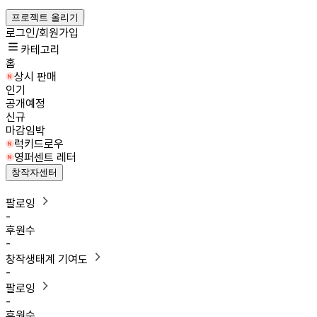
프로젝트 올리기
로그인/회원가입
카테고리
홈
상시 판매
인기
공개예정
신규
마감임박
럭키드로우
영퍼센트 레터
창작자센터
팔로잉
-
후원수
-
창작생태계 기여도
-
팔로잉
-
후원수