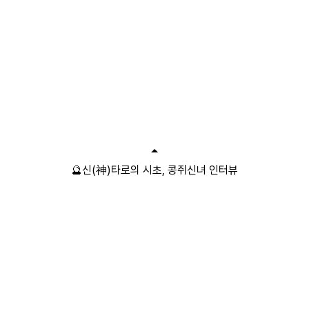
🔮신(神)타로의 시초, 콩쥐신녀 인터뷰