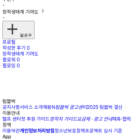
-
창작생태계 기여도
-
팔로우
프로필
작성한 후기
0
창작생태계 기여도
팔로워
0
팔로잉
0
텀블벅
공지사항
서비스 소개
채용
N
텀블벅 광고센터
2025 텀블벅 결산
이용안내
헬프 센터
첫 후원 가이드
창작자 가이드
요금제 · 광고 안내
제휴·협력
정책
이용약관
개인정보처리방침
청소년보호정책
프로젝트 심사 기준
App