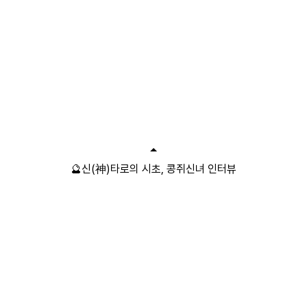
🔮신(神)타로의 시초, 콩쥐신녀 인터뷰