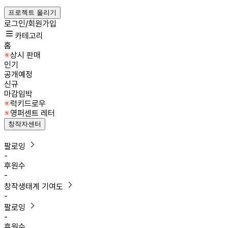
프로젝트 올리기
로그인/회원가입
카테고리
홈
상시 판매
인기
공개예정
신규
마감임박
럭키드로우
영퍼센트 레터
창작자센터
팔로잉
-
후원수
-
창작생태계 기여도
-
팔로잉
-
후원수