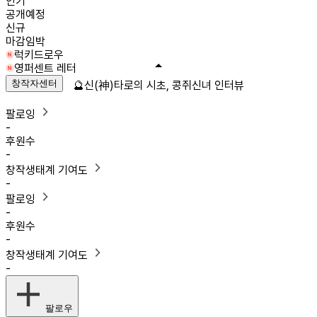
인기
공개예정
신규
마감임박
럭키드로우
영퍼센트 레터
창작자센터
🔮신(神)타로의 시초, 콩쥐신녀 인터뷰
팔로잉
-
후원수
-
창작생태계 기여도
-
팔로잉
-
후원수
-
창작생태계 기여도
-
팔로우