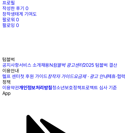
프로필
작성한 후기
0
창작생태계 기여도
팔로워
0
팔로잉
0
텀블벅
공지사항
서비스 소개
채용
N
텀블벅 광고센터
2025 텀블벅 결산
이용안내
헬프 센터
첫 후원 가이드
창작자 가이드
요금제 · 광고 안내
제휴·협력
정책
이용약관
개인정보처리방침
청소년보호정책
프로젝트 심사 기준
App