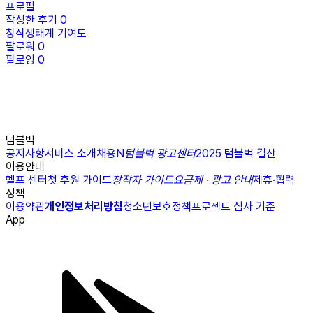
프로필
작성한 후기
0
창작생태계 기여도
팔로워
0
팔로잉
0
텀블벅
공지사항
서비스 소개
채용
N
텀블벅 광고센터
2025 텀블벅 결산
이용안내
헬프 센터
첫 후원 가이드
창작자 가이드
요금제 · 광고 안내
제휴·협력
정책
이용약관
개인정보처리방침
청소년보호정책
프로젝트 심사 기준
App