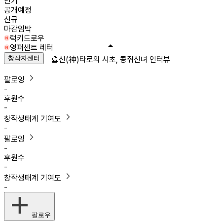
인기
공개예정
신규
마감임박
럭키드로우
영퍼센트 레터
창작자센터
🔮신(神)타로의 시초, 콩쥐신녀 인터뷰
팔로잉
-
후원수
-
창작생태계 기여도
-
팔로잉
-
후원수
-
창작생태계 기여도
-
팔로우