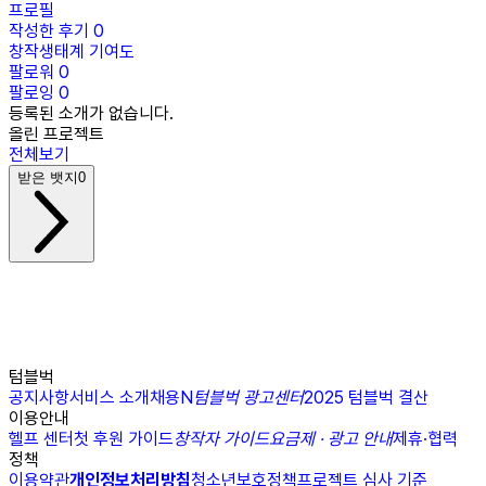
프로필
작성한 후기
0
창작생태계 기여도
팔로워
0
팔로잉
0
등록된 소개가 없습니다.
올린 프로젝트
전체보기
받은 뱃지
0
텀블벅
공지사항
서비스 소개
채용
N
텀블벅 광고센터
2025 텀블벅 결산
이용안내
헬프 센터
첫 후원 가이드
창작자 가이드
요금제 · 광고 안내
제휴·협력
정책
이용약관
개인정보처리방침
청소년보호정책
프로젝트 심사 기준