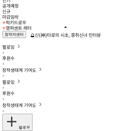
인기
공개예정
신규
마감임박
럭키드로우
영퍼센트 레터
창작자센터
🔮신(神)타로의 시초, 콩쥐신녀 인터뷰
팔로잉
-
후원수
-
창작생태계 기여도
-
팔로잉
-
후원수
-
창작생태계 기여도
-
팔로우