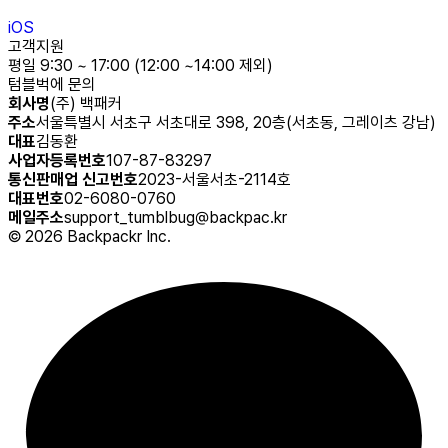
iOS
고객지원
평일 9:30 ~ 17:00 (12:00 ~14:00 제외)
텀블벅에 문의
회사명
(주) 백패커
주소
서울특별시 서초구 서초대로 398, 20층(서초동, 그레이츠 강남)
대표
김동환
사업자등록번호
107-87-83297
통신판매업 신고번호
2023-서울서초-2114호
대표번호
02-6080-0760
메일주소
support_tumblbug@backpac.kr
©
2026
Backpackr Inc.