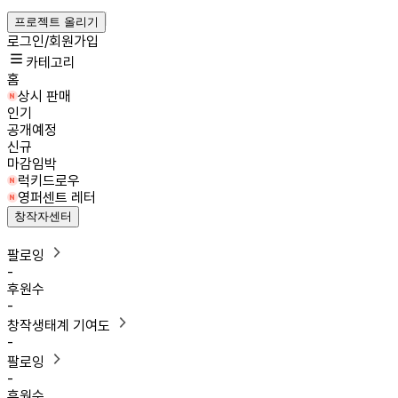
프로젝트 올리기
로그인/회원가입
카테고리
홈
상시 판매
인기
공개예정
신규
마감임박
럭키드로우
영퍼센트 레터
창작자센터
팔로잉
-
후원수
-
창작생태계 기여도
-
팔로잉
-
후원수