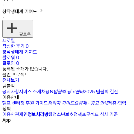
-
창작생태계 기여도
-
팔로우
프로필
작성한 후기
0
창작생태계 기여도
팔로워
0
팔로잉
0
등록된 소개가 없습니다.
올린 프로젝트
전체보기
텀블벅
공지사항
서비스 소개
채용
N
텀블벅 광고센터
2025 텀블벅 결산
이용안내
헬프 센터
첫 후원 가이드
창작자 가이드
요금제 · 광고 안내
제휴·협력
정책
이용약관
개인정보처리방침
청소년보호정책
프로젝트 심사 기준
App