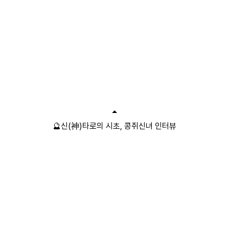
🔮신(神)타로의 시초, 콩쥐신녀 인터뷰