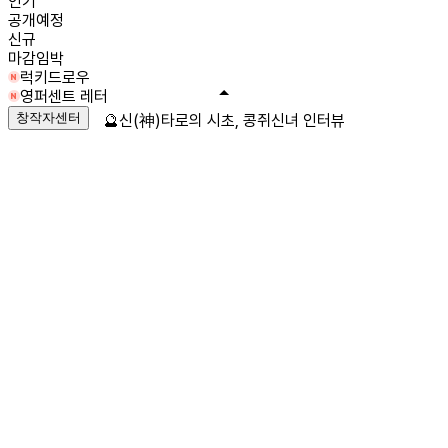
인기
공개예정
신규
마감임박
럭키드로우
영퍼센트 레터
창작자센터
🔮신(神)타로의 시초, 콩쥐신녀 인터뷰