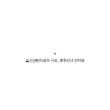
🔮신(神)타로의 시초, 콩쥐신녀 인터뷰