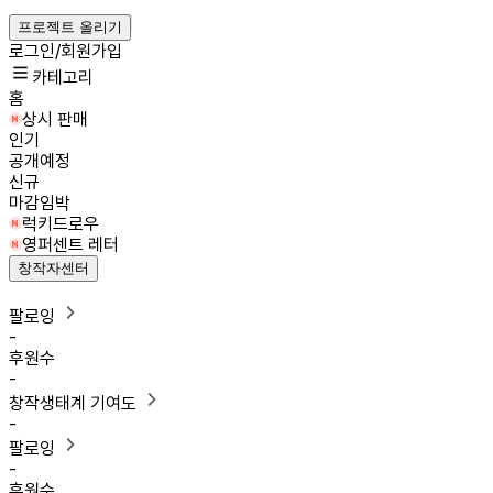
프로젝트 올리기
로그인/회원가입
카테고리
홈
상시 판매
인기
공개예정
신규
마감임박
럭키드로우
영퍼센트 레터
창작자센터
팔로잉
-
후원수
-
창작생태계 기여도
-
팔로잉
-
후원수