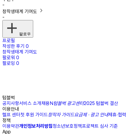
-
창작생태계 기여도
-
팔로우
프로필
작성한 후기
0
창작생태계 기여도
팔로워
0
팔로잉
0
텀블벅
공지사항
서비스 소개
채용
N
텀블벅 광고센터
2025 텀블벅 결산
이용안내
헬프 센터
첫 후원 가이드
창작자 가이드
요금제 · 광고 안내
제휴·협력
정책
이용약관
개인정보처리방침
청소년보호정책
프로젝트 심사 기준
App