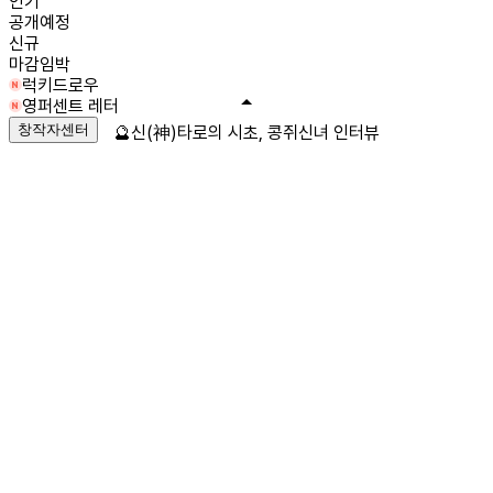
인기
공개예정
신규
마감임박
럭키드로우
영퍼센트 레터
창작자센터
🔮신(神)타로의 시초, 콩쥐신녀 인터뷰