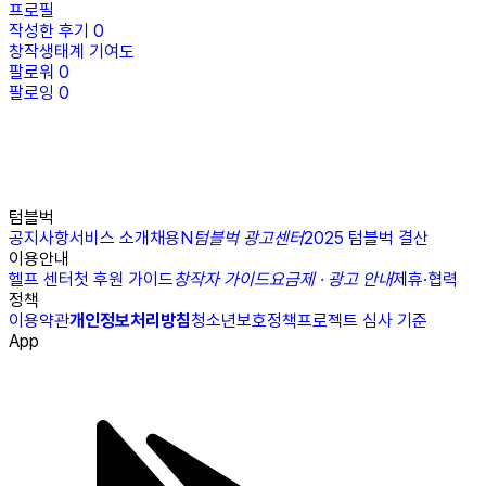
프로필
작성한 후기
0
창작생태계 기여도
팔로워
0
팔로잉
0
텀블벅
공지사항
서비스 소개
채용
N
텀블벅 광고센터
2025 텀블벅 결산
이용안내
헬프 센터
첫 후원 가이드
창작자 가이드
요금제 · 광고 안내
제휴·협력
정책
이용약관
개인정보처리방침
청소년보호정책
프로젝트 심사 기준
App