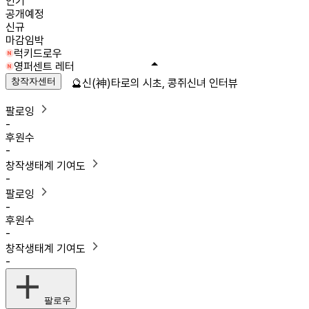
인기
공개예정
신규
마감임박
럭키드로우
영퍼센트 레터
창작자센터
🔮신(神)타로의 시초, 콩쥐신녀 인터뷰
팔로잉
-
후원수
-
창작생태계 기여도
-
팔로잉
-
후원수
-
창작생태계 기여도
-
팔로우