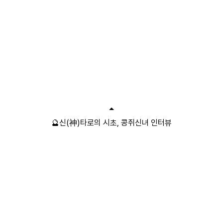
🔮신(神)타로의 시초, 콩쥐신녀 인터뷰