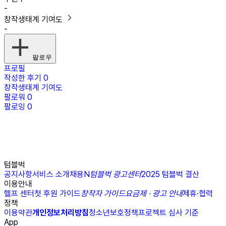
-
창작생태계 기여도
-
팔로우
프로필
작성한 후기
0
창작생태계 기여도
팔로워
0
팔로잉
0
텀블벅
공지사항
서비스 소개
채용
N
텀블벅 광고센터
2025 텀블벅 결산
이용안내
헬프 센터
첫 후원 가이드
창작자 가이드
요금제 · 광고 안내
제휴·협력
정책
이용약관
개인정보처리방침
청소년보호정책
프로젝트 심사 기준
App