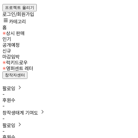
프로젝트 올리기
로그인/회원가입
카테고리
홈
상시 판매
인기
공개예정
신규
마감임박
럭키드로우
영퍼센트 레터
창작자센터
팔로잉
-
후원수
-
창작생태계 기여도
-
팔로잉
-
후원수