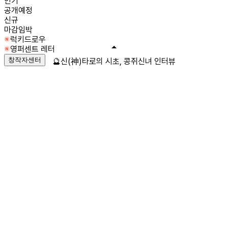
인기
공개예정
신규
마감임박
럭키드로우
영퍼센트 레터
창작자센터
🔮신(神)타로의 시초, 콩쥐신녀 인터뷰