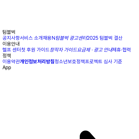
텀블벅
공지사항
서비스 소개
채용
N
텀블벅 광고센터
2025 텀블벅 결산
이용안내
헬프 센터
첫 후원 가이드
창작자 가이드
요금제 · 광고 안내
제휴·협력
정책
이용약관
개인정보처리방침
청소년보호정책
프로젝트 심사 기준
App