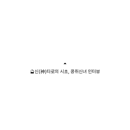
🔮신(神)타로의 시초, 콩쥐신녀 인터뷰