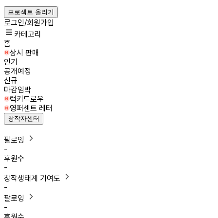
프로젝트 올리기
로그인/회원가입
카테고리
홈
상시 판매
인기
공개예정
신규
마감임박
럭키드로우
영퍼센트 레터
창작자센터
팔로잉
-
후원수
-
창작생태계 기여도
-
팔로잉
-
후원수