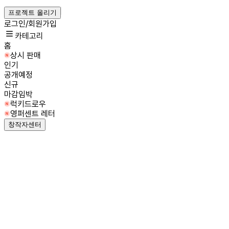
프로젝트 올리기
로그인/회원가입
카테고리
홈
상시 판매
인기
공개예정
신규
마감임박
럭키드로우
영퍼센트 레터
창작자센터