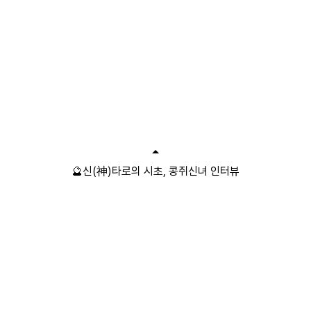
🔮신(神)타로의 시초, 콩쥐신녀 인터뷰