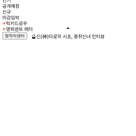
인기
공개예정
신규
마감임박
럭키드로우
영퍼센트 레터
창작자센터
🔮신(神)타로의 시초, 콩쥐신녀 인터뷰