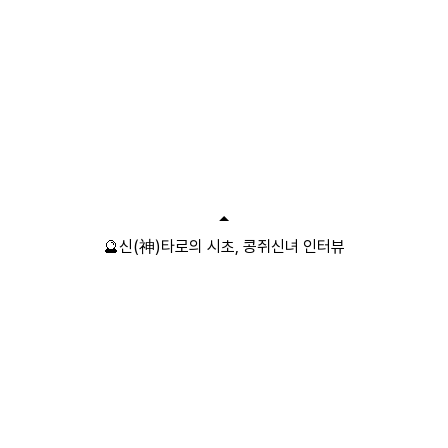
🔮신(神)타로의 시초, 콩쥐신녀 인터뷰