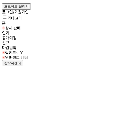
프로젝트 올리기
로그인/회원가입
카테고리
홈
상시 판매
인기
공개예정
신규
마감임박
럭키드로우
영퍼센트 레터
창작자센터