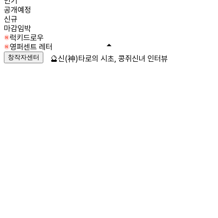
인기
공개예정
신규
마감임박
럭키드로우
영퍼센트 레터
창작자센터
🔮신(神)타로의 시초, 콩쥐신녀 인터뷰