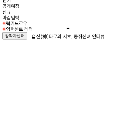
인기
공개예정
신규
마감임박
럭키드로우
영퍼센트 레터
창작자센터
🔮신(神)타로의 시초, 콩쥐신녀 인터뷰