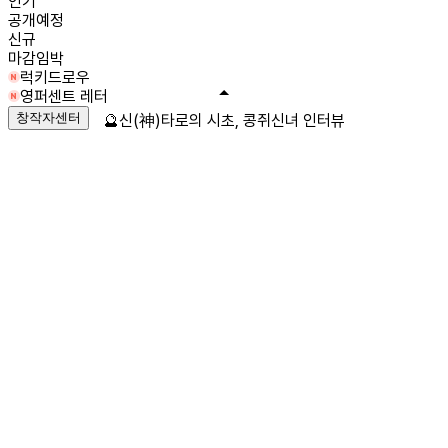
인기
공개예정
신규
마감임박
럭키드로우
영퍼센트 레터
창작자센터
🔮신(神)타로의 시초, 콩쥐신녀 인터뷰