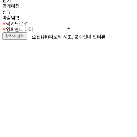
인기
공개예정
신규
마감임박
럭키드로우
영퍼센트 레터
창작자센터
🔮신(神)타로의 시초, 콩쥐신녀 인터뷰