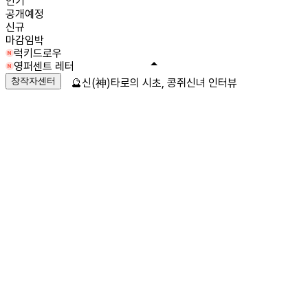
인기
공개예정
신규
마감임박
럭키드로우
영퍼센트 레터
창작자센터
🔮신(神)타로의 시초, 콩쥐신녀 인터뷰