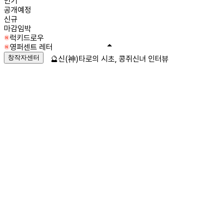
인기
공개예정
신규
마감임박
럭키드로우
영퍼센트 레터
창작자센터
🔮신(神)타로의 시초, 콩쥐신녀 인터뷰