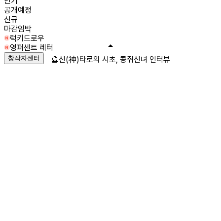
인기
공개예정
신규
마감임박
럭키드로우
영퍼센트 레터
창작자센터
🔮신(神)타로의 시초, 콩쥐신녀 인터뷰