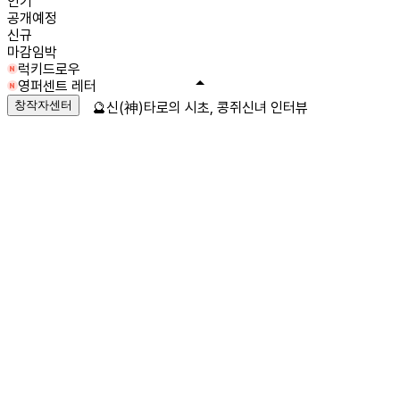
인기
공개예정
신규
마감임박
럭키드로우
영퍼센트 레터
창작자센터
🔮신(神)타로의 시초, 콩쥐신녀 인터뷰