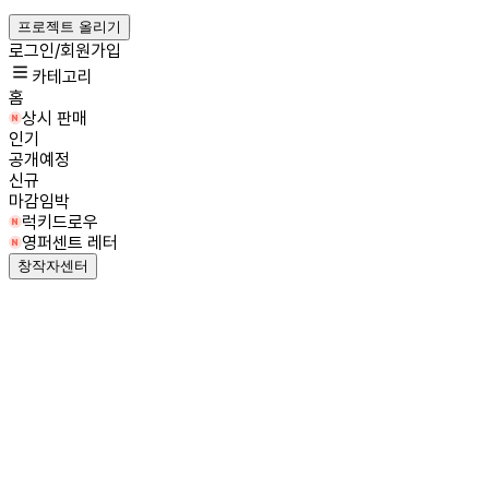
프로젝트 올리기
로그인/회원가입
카테고리
홈
상시 판매
인기
공개예정
신규
마감임박
럭키드로우
영퍼센트 레터
창작자센터