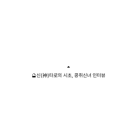
🔮신(神)타로의 시초, 콩쥐신녀 인터뷰