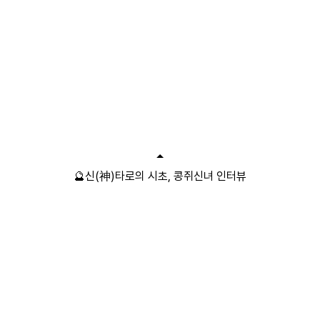
🔮신(神)타로의 시초, 콩쥐신녀 인터뷰