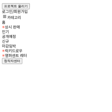
프로젝트 올리기
로그인/회원가입
카테고리
홈
상시 판매
인기
공개예정
신규
마감임박
럭키드로우
영퍼센트 레터
창작자센터