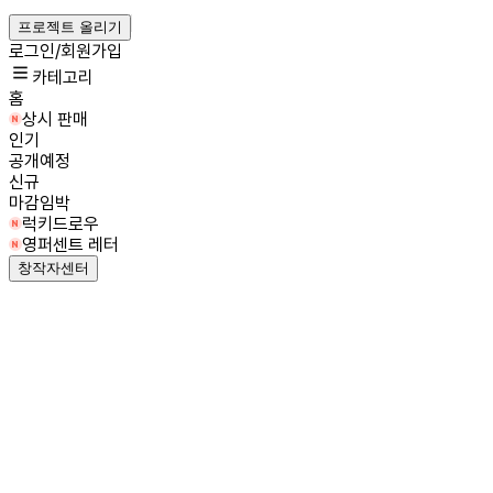
프로젝트 올리기
로그인/회원가입
카테고리
홈
상시 판매
인기
공개예정
신규
마감임박
럭키드로우
영퍼센트 레터
창작자센터