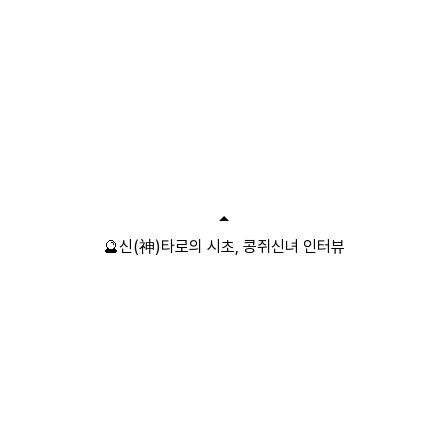
🔮신(神)타로의 시초, 콩쥐신녀 인터뷰