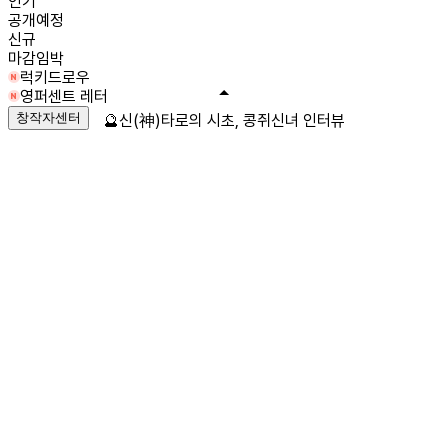
인기
공개예정
신규
마감임박
럭키드로우
영퍼센트 레터
창작자센터
🔮신(神)타로의 시초, 콩쥐신녀 인터뷰