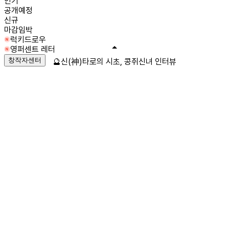
인기
공개예정
신규
마감임박
럭키드로우
영퍼센트 레터
창작자센터
🔮신(神)타로의 시초, 콩쥐신녀 인터뷰