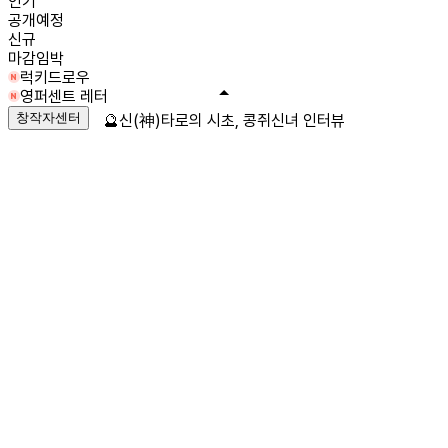
인기
공개예정
신규
마감임박
럭키드로우
영퍼센트 레터
창작자센터
🔮신(神)타로의 시초, 콩쥐신녀 인터뷰