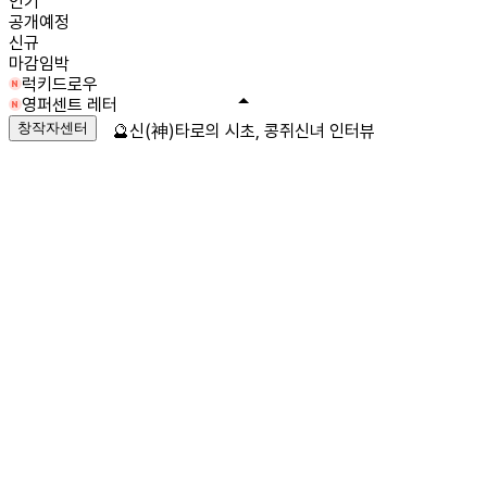
인기
공개예정
신규
마감임박
럭키드로우
영퍼센트 레터
창작자센터
🔮신(神)타로의 시초, 콩쥐신녀 인터뷰