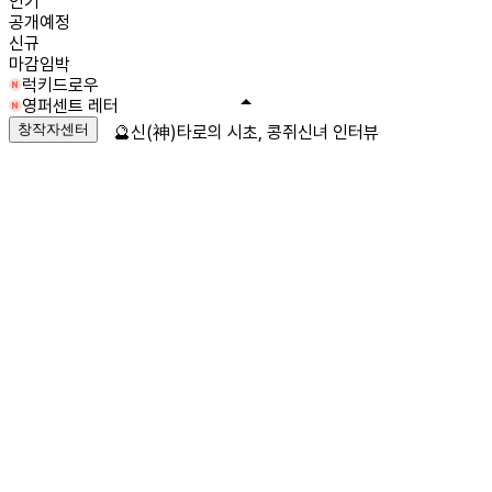
인기
공개예정
신규
마감임박
럭키드로우
영퍼센트 레터
창작자센터
🔮신(神)타로의 시초, 콩쥐신녀 인터뷰