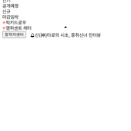
인기
공개예정
신규
마감임박
럭키드로우
영퍼센트 레터
창작자센터
🔮신(神)타로의 시초, 콩쥐신녀 인터뷰