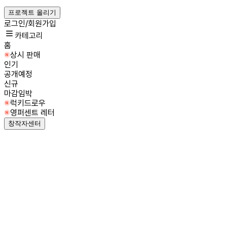
프로젝트 올리기
로그인/회원가입
카테고리
홈
상시 판매
인기
공개예정
신규
마감임박
럭키드로우
영퍼센트 레터
창작자센터