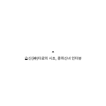
🔮신(神)타로의 시초, 콩쥐신녀 인터뷰