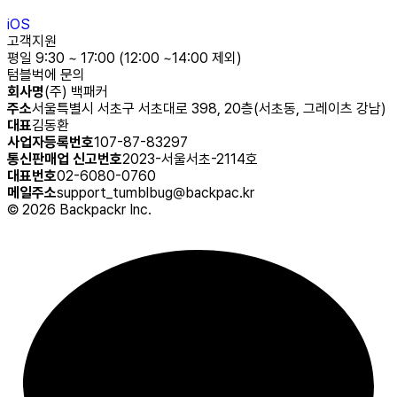
iOS
고객지원
평일 9:30 ~ 17:00 (12:00 ~14:00 제외)
텀블벅에 문의
회사명
(주) 백패커
주소
서울특별시 서초구 서초대로 398, 20층(서초동, 그레이츠 강남)
대표
김동환
사업자등록번호
107-87-83297
통신판매업 신고번호
2023-서울서초-2114호
대표번호
02-6080-0760
메일주소
support_tumblbug@backpac.kr
©
2026
Backpackr Inc.