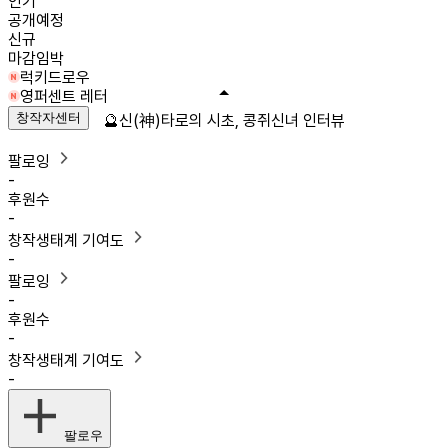
인기
공개예정
신규
마감임박
럭키드로우
영퍼센트 레터
창작자센터
🔮신(神)타로의 시초, 콩쥐신녀 인터뷰
팔로잉
-
후원수
-
창작생태계 기여도
-
팔로잉
-
후원수
-
창작생태계 기여도
-
팔로우