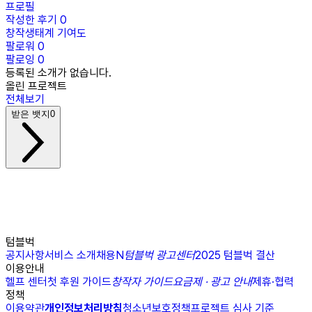
프로필
작성한 후기
0
창작생태계 기여도
팔로워
0
팔로잉
0
등록된 소개가 없습니다.
올린 프로젝트
전체보기
받은 뱃지
0
텀블벅
공지사항
서비스 소개
채용
N
텀블벅 광고센터
2025 텀블벅 결산
이용안내
헬프 센터
첫 후원 가이드
창작자 가이드
요금제 · 광고 안내
제휴·협력
정책
이용약관
개인정보처리방침
청소년보호정책
프로젝트 심사 기준