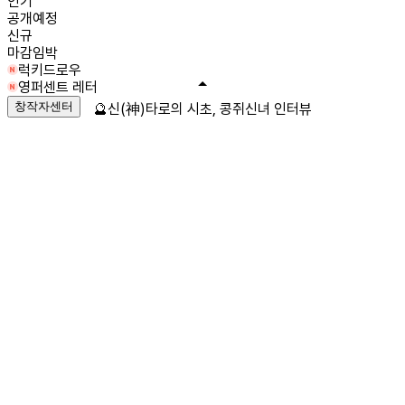
인기
공개예정
신규
마감임박
럭키드로우
영퍼센트 레터
창작자센터
🔮신(神)타로의 시초, 콩쥐신녀 인터뷰