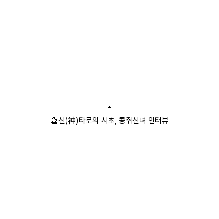
🔮신(神)타로의 시초, 콩쥐신녀 인터뷰