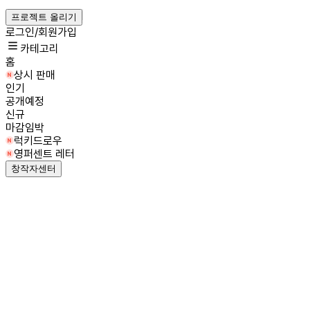
프로젝트 올리기
로그인/회원가입
카테고리
홈
상시 판매
인기
공개예정
신규
마감임박
럭키드로우
영퍼센트 레터
창작자센터