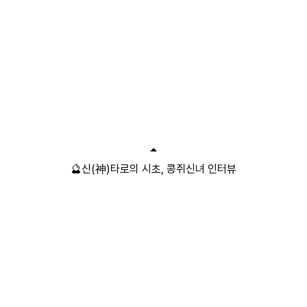
🔮신(神)타로의 시초, 콩쥐신녀 인터뷰