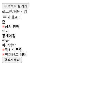
프로젝트 올리기
로그인/회원가입
카테고리
홈
상시 판매
인기
공개예정
신규
마감임박
럭키드로우
영퍼센트 레터
창작자센터