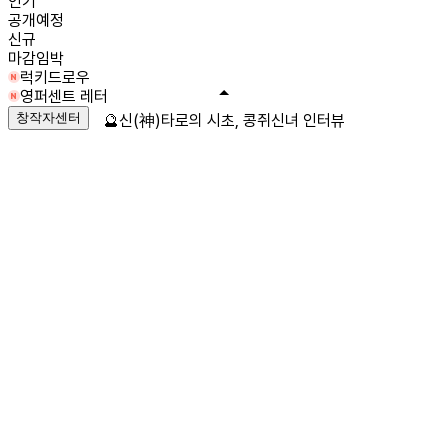
인기
공개예정
신규
마감임박
럭키드로우
영퍼센트 레터
창작자센터
🔮신(神)타로의 시초, 콩쥐신녀 인터뷰