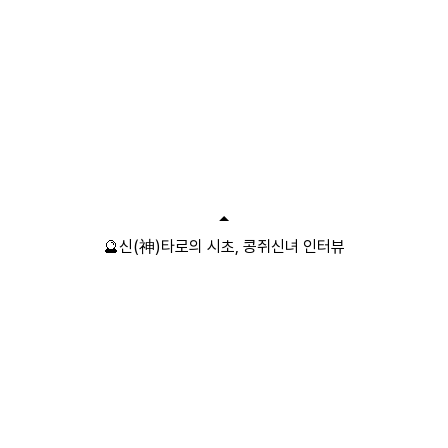
🔮신(神)타로의 시초, 콩쥐신녀 인터뷰