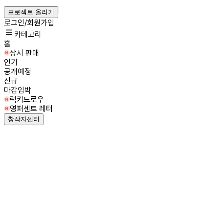
프로젝트 올리기
로그인/회원가입
카테고리
홈
상시 판매
인기
공개예정
신규
마감임박
럭키드로우
영퍼센트 레터
창작자센터