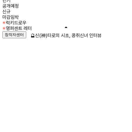
인기
공개예정
신규
마감임박
럭키드로우
영퍼센트 레터
창작자센터
🔮신(神)타로의 시초, 콩쥐신녀 인터뷰