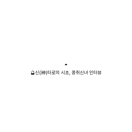
🔮신(神)타로의 시초, 콩쥐신녀 인터뷰