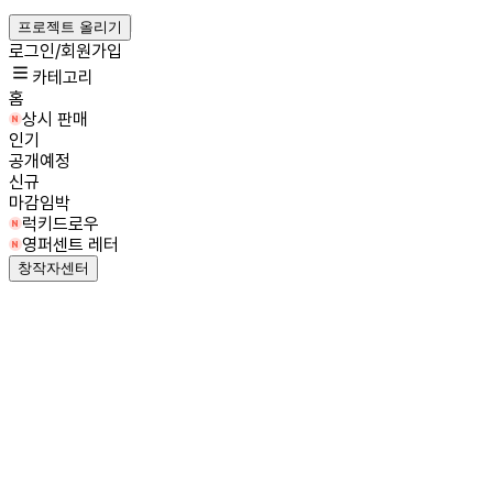
프로젝트 올리기
로그인/회원가입
카테고리
홈
상시 판매
인기
공개예정
신규
마감임박
럭키드로우
영퍼센트 레터
창작자센터