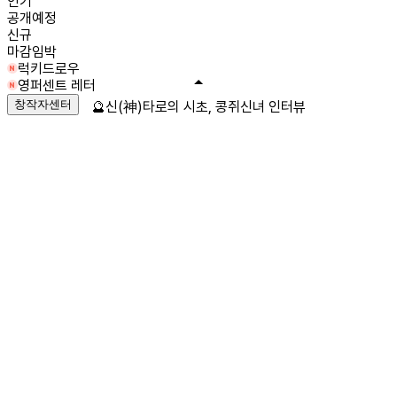
인기
공개예정
신규
마감임박
럭키드로우
영퍼센트 레터
창작자센터
🔮신(神)타로의 시초, 콩쥐신녀 인터뷰