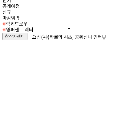
인기
공개예정
신규
마감임박
럭키드로우
영퍼센트 레터
창작자센터
🔮신(神)타로의 시초, 콩쥐신녀 인터뷰