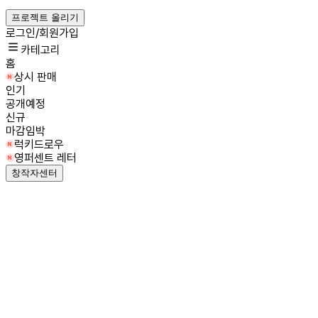
프로젝트 올리기
로그인/회원가입
카테고리
홈
상시 판매
인기
공개예정
신규
마감임박
럭키드로우
영퍼센트 레터
창작자센터