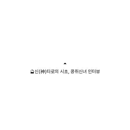
🔮신(神)타로의 시초, 콩쥐신녀 인터뷰