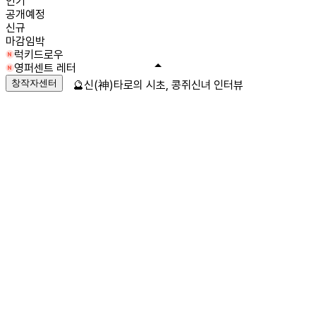
인기
공개예정
신규
마감임박
럭키드로우
영퍼센트 레터
창작자센터
🔮신(神)타로의 시초, 콩쥐신녀 인터뷰