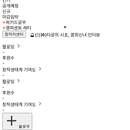
인기
공개예정
신규
마감임박
럭키드로우
영퍼센트 레터
창작자센터
🔮신(神)타로의 시초, 콩쥐신녀 인터뷰
팔로잉
-
후원수
-
창작생태계 기여도
-
팔로잉
-
후원수
-
창작생태계 기여도
-
팔로우