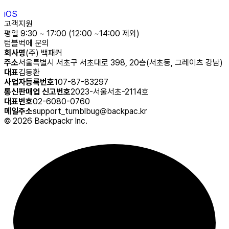
iOS
고객지원
평일 9:30 ~ 17:00 (12:00 ~14:00 제외)
텀블벅에 문의
회사명
(주) 백패커
주소
서울특별시 서초구 서초대로 398, 20층(서초동, 그레이츠 강남)
대표
김동환
사업자등록번호
107-87-83297
통신판매업 신고번호
2023-서울서초-2114호
대표번호
02-6080-0760
메일주소
support_tumblbug@backpac.kr
©
2026
Backpackr Inc.