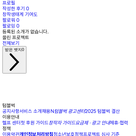
프로필
작성한 후기
0
창작생태계 기여도
팔로워
0
팔로잉
0
등록된 소개가 없습니다.
올린 프로젝트
전체보기
받은 뱃지
0
텀블벅
공지사항
서비스 소개
채용
N
텀블벅 광고센터
2025 텀블벅 결산
이용안내
헬프 센터
첫 후원 가이드
창작자 가이드
요금제 · 광고 안내
제휴·협력
정책
이용약관
개인정보처리방침
청소년보호정책
프로젝트 심사 기준